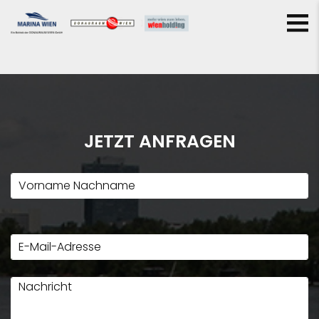
JETZT ANFRAGEN
Bitte
lasse
dieses
Feld
leer.