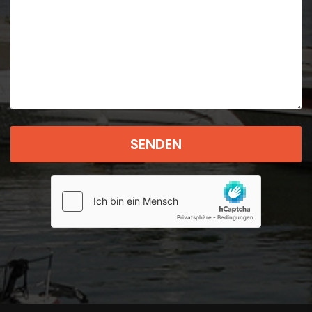
Bitte
lasse
dieses
Feld
leer.